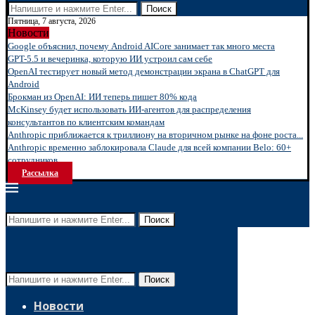
Поиск
Пятница, 7 августа, 2026
Новости
Google объяснил, почему Android AICore занимает так много места
GPT-5.5 и вечеринка, которую ИИ устроил сам себе
OpenAI тестирует новый метод демонстрации экрана в ChatGPT для
Android
Брокман из OpenAI: ИИ теперь пишет 80% кода
McKinsey будет использовать ИИ-агентов для распределения
консультантов по клиентским командам
Anthropic приближается к триллиону на вторичном рынке на фоне роста...
Anthropic временно заблокировала Claude для всей компании Belo: 60+
сотрудников...
Рассылка
Поиск
Поиск
Новости