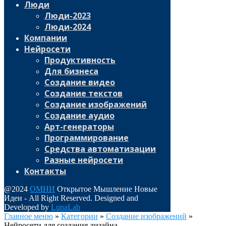
Люди
Люди-2023
Люди-2024
Компании
Нейросети
Продуктивность
Для бизнеса
Создание видео
Создание текстов
Создание изображений
Создание аудио
Арт-генераторы
Программирование
Средства автоматизации
Разные нейросети
Контакты
@2024
ОМНИ
Открытое Мышление Новые
Идеи - All Right Reserved. Designed and
Developed by
LunaLab
Главное меню
»
Категории
»
Создание изображений
»
Нейросети для создания дизайна