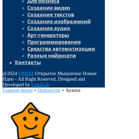
Для бизнеса
Создание видео
Создание текстов
Создание изображений
Создание аудио
Арт-генераторы
Программирование
Средства автоматизации
Разные нейросети
Контакты
@2024
ОМНИ
Открытое Мышление Новые
Идеи - All Right Reserved. Designed and
Developed by
LunaLab
Главное меню
»
Нейросети
»
Ayanza