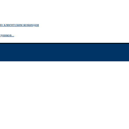
по клиентским командам
дников...