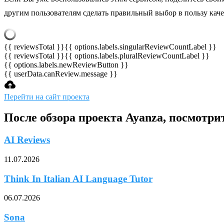
другим пользователям сделать правильный выбор в пользу кач
{{ reviewsTotal }}
{{ options.labels.singularReviewCountLabel }}
{{ reviewsTotal }}
{{ options.labels.pluralReviewCountLabel }}
{{ options.labels.newReviewButton }}
{{ userData.canReview.message }}
Перейти на сайт проекта
После обзора проекта Ayanza, посмотри
AI Reviews
11.07.2026
Think In Italian AI Language Tutor
06.07.2026
Sona