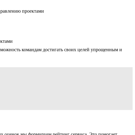
управлению проектами
ектами
озможность командам достигать своих целей упрощенным и
ших оценок мы формируем рейтинг сервиса. Это помогает