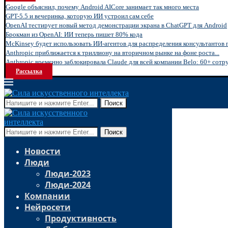
Google объяснил, почему Android AICore занимает так много места
GPT-5.5 и вечеринка, которую ИИ устроил сам себе
OpenAI тестирует новый метод демонстрации экрана в ChatGPT для Android
Брокман из OpenAI: ИИ теперь пишет 80% кода
McKinsey будет использовать ИИ-агентов для распределения консультантов 
Anthropic приближается к триллиону на вторичном рынке на фоне роста...
Anthropic временно заблокировала Claude для всей компании Belo: 60+ сотру
Рассылка
Поиск
Поиск
Новости
Люди
Люди-2023
Люди-2024
Компании
Нейросети
Продуктивность