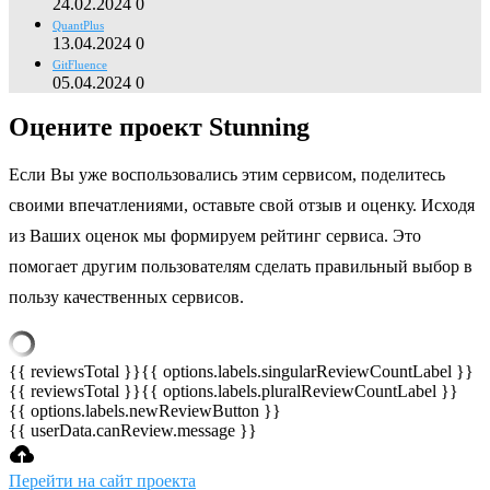
24.02.2024
0
QuantPlus
13.04.2024
0
GitFluence
05.04.2024
0
Оцените проект Stunning
Если Вы уже воспользовались этим сервисом, поделитесь
своими впечатлениями, оставьте свой отзыв и оценку. Исходя
из Ваших оценок мы формируем рейтинг сервиса. Это
помогает другим пользователям сделать правильный выбор в
пользу качественных сервисов.
{{ reviewsTotal }}
{{ options.labels.singularReviewCountLabel }}
{{ reviewsTotal }}
{{ options.labels.pluralReviewCountLabel }}
{{ options.labels.newReviewButton }}
{{ userData.canReview.message }}
Перейти на сайт проекта