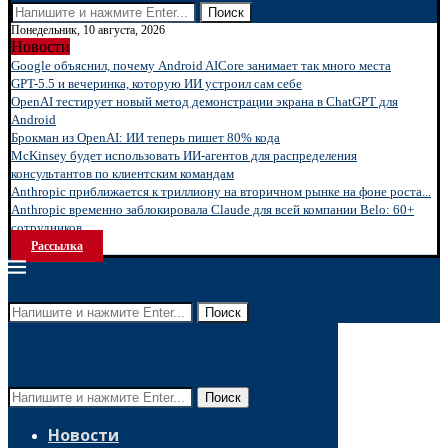
Поиск
Понедельник, 10 августа, 2026
Новости
Google объяснил, почему Android AICore занимает так много места
GPT-5.5 и вечеринка, которую ИИ устроил сам себе
OpenAI тестирует новый метод демонстрации экрана в ChatGPT для
Android
Брокман из OpenAI: ИИ теперь пишет 80% кода
McKinsey будет использовать ИИ-агентов для распределения
консультантов по клиентским командам
Anthropic приближается к триллиону на вторичном рынке на фоне роста...
Anthropic временно заблокировала Claude для всей компании Belo: 60+
сотрудников...
Рассылка
Поиск
Поиск
Новости