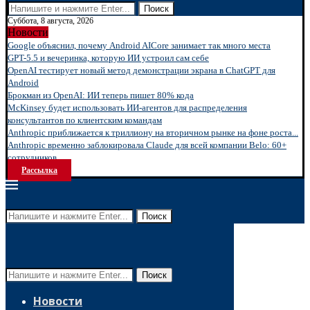
Поиск
Суббота, 8 августа, 2026
Новости
Google объяснил, почему Android AICore занимает так много места
GPT-5.5 и вечеринка, которую ИИ устроил сам себе
OpenAI тестирует новый метод демонстрации экрана в ChatGPT для
Android
Брокман из OpenAI: ИИ теперь пишет 80% кода
McKinsey будет использовать ИИ-агентов для распределения
консультантов по клиентским командам
Anthropic приближается к триллиону на вторичном рынке на фоне роста...
Anthropic временно заблокировала Claude для всей компании Belo: 60+
сотрудников...
Рассылка
Поиск
Поиск
Новости