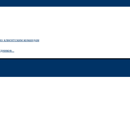
по клиентским командам
дников...