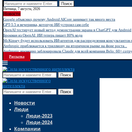
Поиск
Пятница, 7 августа, 2026
Новости
Google объяснил, почему Android AICore занимает так много места
GPT-5.5 и вечеринка, которую ИИ устроил сам себе
OpenAI тестирует новый метод демонстрации экрана в ChatGPT для Android
Брокман из OpenAI: ИИ теперь пишет 80% кода
McKinsey будет использовать ИИ-агентов для распределения консультантов 
Anthropic приближается к триллиону на вторичном рынке на фоне роста...
Anthropic временно заблокировала Claude для всей компании Belo: 60+ сотру
Рассылка
Поиск
Поиск
Новости
Люди
Люди-2023
Люди-2024
Компании