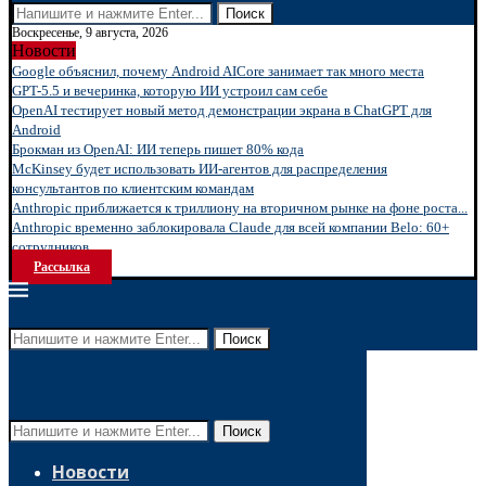
Поиск
Воскресенье, 9 августа, 2026
Новости
Google объяснил, почему Android AICore занимает так много места
GPT-5.5 и вечеринка, которую ИИ устроил сам себе
OpenAI тестирует новый метод демонстрации экрана в ChatGPT для
Android
Брокман из OpenAI: ИИ теперь пишет 80% кода
McKinsey будет использовать ИИ-агентов для распределения
консультантов по клиентским командам
Anthropic приближается к триллиону на вторичном рынке на фоне роста...
Anthropic временно заблокировала Claude для всей компании Belo: 60+
сотрудников...
Рассылка
Поиск
Поиск
Новости