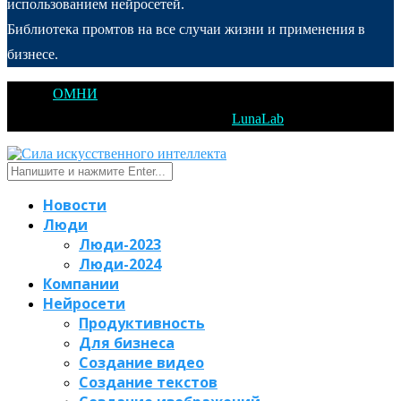
использованием нейросетей.
Библиотека промтов на все случаи жизни и применения в
бизнесе.
@2025
ОМНИ
Открытое Мышление Новые Идеи - All Right
Reserved. Designed and Developed by
LunaLab
Новости
Люди
Люди-2023
Люди-2024
Компании
Нейросети
Продуктивность
Для бизнеса
Создание видео
Создание текстов