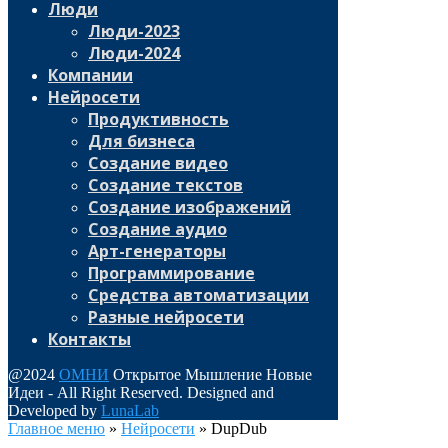
Люди
Люди-2023
Люди-2024
Компании
Нейросети
Продуктивность
Для бизнеса
Создание видео
Создание текстов
Создание изображений
Создание аудио
Арт-генераторы
Программирование
Средства автоматизации
Разные нейросети
Контакты
@2024
ОМНИ
Открытое Мышление Новые
Идеи - All Right Reserved. Designed and
Developed by
LunaLab
Главное меню
»
Нейросети
»
DupDub