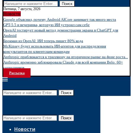
Поиск
Пятница, 7 августа, 2026
Новости
Google объяснил, почему Android AICore занимает так много места
GPT-5.5 и вечеринка, которую ИИ устроил сам себе
OpenAI тестирует новый метод демонстрации экрана в ChatGPT для
Android
Брокман из OpenAI: ИИ теперь пишет 80% кода
McKinsey будет использовать ИИ-агентов для распределения
консультантов по клиентским командам
Anthropic приближается к триллиону на вторичном рынке на фоне роста...
Anthropic временно заблокировала Claude для всей компании Belo: 60+
сотрудников...
Рассылка
Поиск
Поиск
Новости