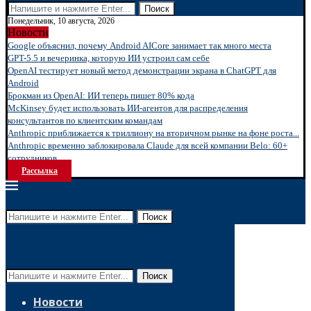
Поиск
Понедельник, 10 августа, 2026
Новости
Google объяснил, почему Android AICore занимает так много места
GPT-5.5 и вечеринка, которую ИИ устроил сам себе
OpenAI тестирует новый метод демонстрации экрана в ChatGPT для
Android
Брокман из OpenAI: ИИ теперь пишет 80% кода
McKinsey будет использовать ИИ-агентов для распределения
консультантов по клиентским командам
Anthropic приближается к триллиону на вторичном рынке на фоне роста...
Anthropic временно заблокировала Claude для всей компании Belo: 60+
сотрудников...
Рассылка
Поиск
Поиск
Новости