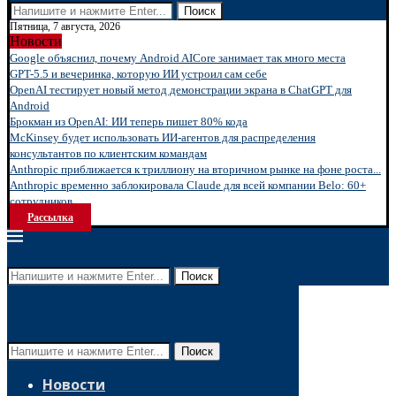
Поиск
Пятница, 7 августа, 2026
Новости
Google объяснил, почему Android AICore занимает так много места
GPT-5.5 и вечеринка, которую ИИ устроил сам себе
OpenAI тестирует новый метод демонстрации экрана в ChatGPT для
Android
Брокман из OpenAI: ИИ теперь пишет 80% кода
McKinsey будет использовать ИИ-агентов для распределения
консультантов по клиентским командам
Anthropic приближается к триллиону на вторичном рынке на фоне роста...
Anthropic временно заблокировала Claude для всей компании Belo: 60+
сотрудников...
Рассылка
Поиск
Поиск
Новости