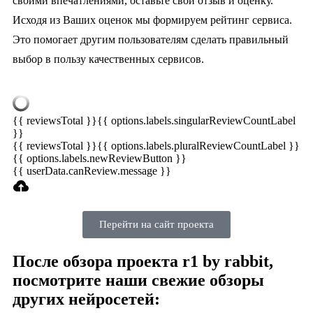
своими впечатлениями, оставьте свой отзыв и оценку.
Исходя из Ваших оценок мы формируем рейтинг сервиса.
Это помогает другим пользователям сделать правильный
выбор в пользу качественных сервисов.
{{ reviewsTotal }}
{{ options.labels.singularReviewCountLabel
}}
{{ reviewsTotal }}
{{ options.labels.pluralReviewCountLabel }}
{{ options.labels.newReviewButton }}
{{ userData.canReview.message }}
Перейти на сайт проекта
После обзора проекта r1 by rabbit,
посмотрите наши свежие обзоры
других нейросетей: