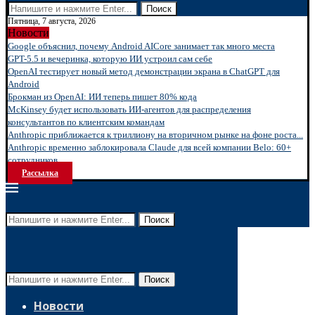
Поиск
Пятница, 7 августа, 2026
Новости
Google объяснил, почему Android AICore занимает так много места
GPT-5.5 и вечеринка, которую ИИ устроил сам себе
OpenAI тестирует новый метод демонстрации экрана в ChatGPT для
Android
Брокман из OpenAI: ИИ теперь пишет 80% кода
McKinsey будет использовать ИИ-агентов для распределения
консультантов по клиентским командам
Anthropic приближается к триллиону на вторичном рынке на фоне роста...
Anthropic временно заблокировала Claude для всей компании Belo: 60+
сотрудников...
Рассылка
Поиск
Поиск
Новости