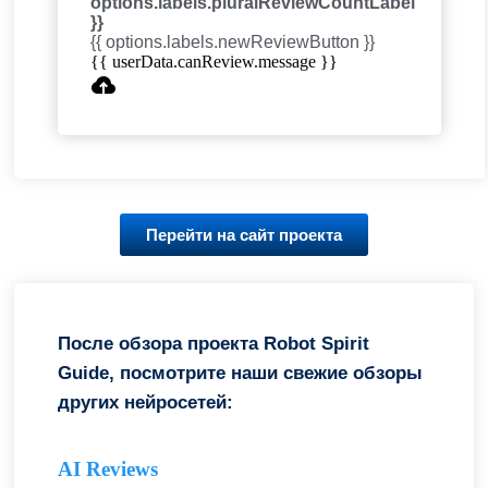
options.labels.pluralReviewCountLabel
}}
{{ options.labels.newReviewButton }}
{{ userData.canReview.message }}
Перейти на сайт проекта
После обзора проекта Robot Spirit
Guide, посмотрите наши свежие обзоры
других нейросетей:
AI Reviews