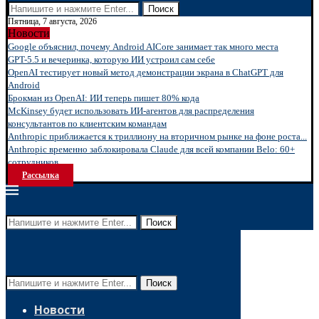
Поиск
Пятница, 7 августа, 2026
Новости
Google объяснил, почему Android AICore занимает так много места
GPT-5.5 и вечеринка, которую ИИ устроил сам себе
OpenAI тестирует новый метод демонстрации экрана в ChatGPT для
Android
Брокман из OpenAI: ИИ теперь пишет 80% кода
McKinsey будет использовать ИИ-агентов для распределения
консультантов по клиентским командам
Anthropic приближается к триллиону на вторичном рынке на фоне роста...
Anthropic временно заблокировала Claude для всей компании Belo: 60+
сотрудников...
Рассылка
Поиск
Поиск
Новости