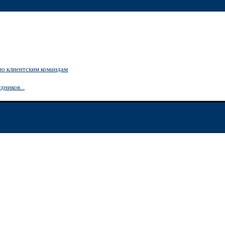
по клиентским командам
дников...