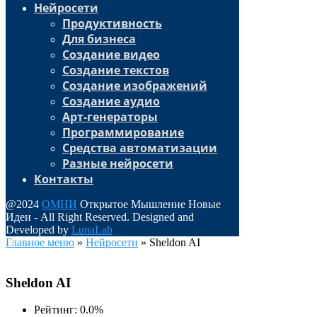
Нейросети
Продуктивность
Для бизнеса
Создание видео
Создание текстов
Создание изображений
Создание аудио
Арт-генераторы
Программирование
Средства автоматизации
Разные нейросети
Контакты
@2024
ОМНИ
Открытое Мышление Новые
Идеи - All Right Reserved. Designed and
Developed by
LunaLab
Главное меню
»
Нейросети
»
Sheldon AI
Sheldon AI
Рейтинг: 0.0%