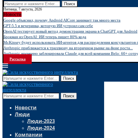
Поиск
Пятница, 7 августа, 2026
Новости
Google объяснил, почему Android AICore занимает так много места
GPT-5.5 и вечеринка, которую ИИ устроил сам себе
OpenAI тестирует новый метод демонстрации экрана в ChatGPT для Android
Брокман из OpenAI: ИИ теперь пишет 80% кода
McKinsey будет использовать ИИ-агентов для распределения консультантов 
Anthropic приближается к триллиону на вторичном рынке на фоне роста...
Anthropic временно заблокировала Claude для всей компании Belo: 60+ сотру
Рассылка
Поиск
Поиск
Новости
Люди
Люди-2023
Люди-2024
Компании