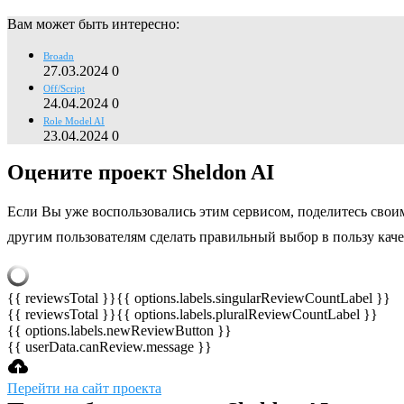
Вам может быть интересно:
Broadn
27.03.2024
0
Off/Script
24.04.2024
0
Role Model AI
23.04.2024
0
Оцените проект Sheldon AI
Если Вы уже воспользовались этим сервисом, поделитесь свои
другим пользователям сделать правильный выбор в пользу кач
{{ reviewsTotal }}
{{ options.labels.singularReviewCountLabel }}
{{ reviewsTotal }}
{{ options.labels.pluralReviewCountLabel }}
{{ options.labels.newReviewButton }}
{{ userData.canReview.message }}
Перейти на сайт проекта