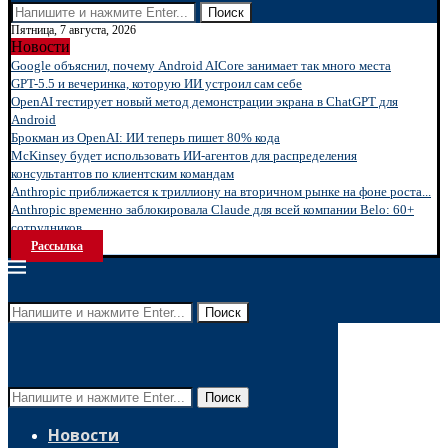
Поиск
Пятница, 7 августа, 2026
Новости
Google объяснил, почему Android AICore занимает так много места
GPT-5.5 и вечеринка, которую ИИ устроил сам себе
OpenAI тестирует новый метод демонстрации экрана в ChatGPT для
Android
Брокман из OpenAI: ИИ теперь пишет 80% кода
McKinsey будет использовать ИИ-агентов для распределения
консультантов по клиентским командам
Anthropic приближается к триллиону на вторичном рынке на фоне роста...
Anthropic временно заблокировала Claude для всей компании Belo: 60+
сотрудников...
Рассылка
Поиск
Поиск
Новости