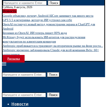
Поиск
Суббота, 8 августа, 2026
Новости
Google объяснил, почему Android AICore занимает так много места
GPT-5.5 и вечеринка, которую ИИ устроил сам себе
OpenAI тестирует новый метод демонстрации экрана в ChatGPT для
Android
Брокман из OpenAI: ИИ теперь пишет 80% кода
McKinsey будет использовать ИИ-агентов для распределения
консультантов по клиентским командам
Anthropic приближается к триллиону на вторичном рынке на фоне роста...
Anthropic временно заблокировала Claude для всей компании Belo: 60+
сотрудников...
Рассылка
Поиск
Поиск
Новости