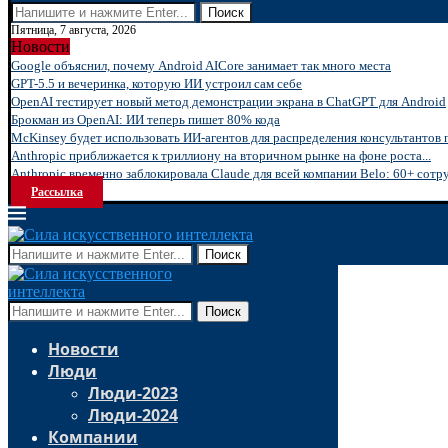
Поиск
Пятница, 7 августа, 2026
Новости
Google объяснил, почему Android AICore занимает так много места
GPT-5.5 и вечеринка, которую ИИ устроил сам себе
OpenAI тестирует новый метод демонстрации экрана в ChatGPT для Android
Брокман из OpenAI: ИИ теперь пишет 80% кода
McKinsey будет использовать ИИ-агентов для распределения консультантов 
Anthropic приближается к триллиону на вторичном рынке на фоне роста...
Anthropic временно заблокировала Claude для всей компании Belo: 60+ сотру
Рассылка
Поиск
Поиск
Новости
Люди
Люди-2023
Люди-2024
Компании