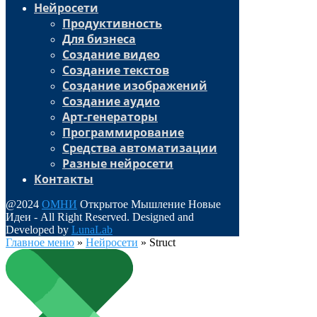
Нейросети
Продуктивность
Для бизнеса
Создание видео
Создание текстов
Создание изображений
Создание аудио
Арт-генераторы
Программирование
Средства автоматизации
Разные нейросети
Контакты
@2024
ОМНИ
Открытое Мышление Новые
Идеи - All Right Reserved. Designed and
Developed by
LunaLab
Главное меню
»
Нейросети
»
Struct