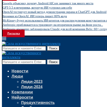
Google объяснил, почему Android AICore занимает так много места
GPT-5.5 и вечеринка, которую ИИ устроил сам себе
OpenAI тестирует новый метод демонстрации экрана в ChatGPT для Android
Брокман из OpenAI: ИИ теперь пишет 80% кода
McKinsey будет использовать ИИ-агентов для распределения консультантов 
Anthropic приближается к триллиону на вторичном рынке на фоне роста...
Anthropic временно заблокировала Claude для всей компании Belo: 60+ сотру
Рассылка
Поиск
Поиск
Новости
Люди
Люди-2023
Люди-2024
Компании
Нейросети
Продуктивность