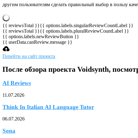
другим пользователям сделать правильный выбор в пользу кач
{{ reviewsTotal }}
{{ options.labels.singularReviewCountLabel }}
{{ reviewsTotal }}
{{ options.labels.pluralReviewCountLabel }}
{{ options.labels.newReviewButton }}
{{ userData.canReview.message }}
Перейти на сайт проекта
После обзора проекта Voidsynth, посмо
AI Reviews
11.07.2026
Think In Italian AI Language Tutor
06.07.2026
Sona