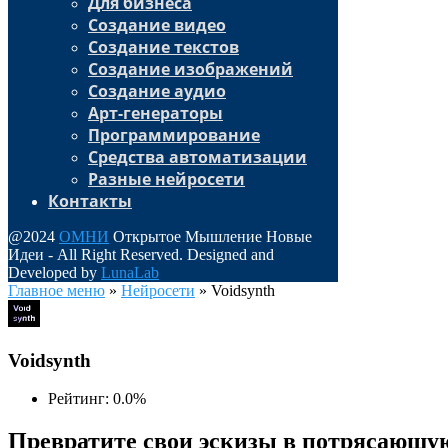
Для бизнеса
Создание видео
Создание текстов
Создание изображений
Создание аудио
Арт-генераторы
Программирование
Средства автоматизации
Разные нейросети
Контакты
@2024
ОМНИ
Открытое Мышление Новые
Идеи - All Right Reserved. Designed and
Developed by
LunaLab
Главное меню
»
Нейросети
»
Voidsynth
Voidsynth
Рейтинг: 0.0%
Превратите свои эскизы в потрясающу