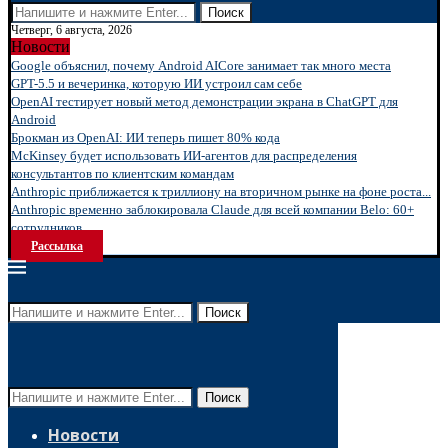
Поиск
Четверг, 6 августа, 2026
Новости
Google объяснил, почему Android AICore занимает так много места
GPT-5.5 и вечеринка, которую ИИ устроил сам себе
OpenAI тестирует новый метод демонстрации экрана в ChatGPT для
Android
Брокман из OpenAI: ИИ теперь пишет 80% кода
McKinsey будет использовать ИИ-агентов для распределения
консультантов по клиентским командам
Anthropic приближается к триллиону на вторичном рынке на фоне роста...
Anthropic временно заблокировала Claude для всей компании Belo: 60+
сотрудников...
Рассылка
Поиск
Поиск
Новости