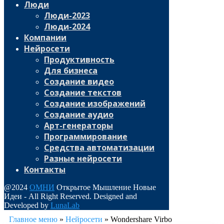
Люди
Люди-2023
Люди-2024
Компании
Нейросети
Продуктивность
Для бизнеса
Создание видео
Создание текстов
Создание изображений
Создание аудио
Арт-генераторы
Программирование
Средства автоматизации
Разные нейросети
Контакты
@2024
ОМНИ
Открытое Мышление Новые
Идеи - All Right Reserved. Designed and
Developed by
LunaLab
Главное меню
»
Нейросети
»
Wondershare Virbo