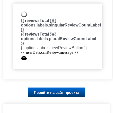
{{ reviewsTotal }}
{{
options.labels.singularReviewCountLabel
}}
{{ reviewsTotal }}
{{
options.labels.pluralReviewCountLabel
}}
{{ options.labels.newReviewButton }}
{{ userData.canReview.message }}
Перейти на сайт проекта