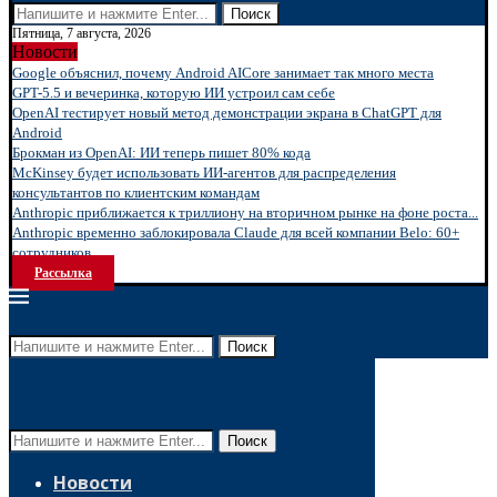
Поиск
Пятница, 7 августа, 2026
Новости
Google объяснил, почему Android AICore занимает так много места
GPT-5.5 и вечеринка, которую ИИ устроил сам себе
OpenAI тестирует новый метод демонстрации экрана в ChatGPT для
Android
Брокман из OpenAI: ИИ теперь пишет 80% кода
McKinsey будет использовать ИИ-агентов для распределения
консультантов по клиентским командам
Anthropic приближается к триллиону на вторичном рынке на фоне роста...
Anthropic временно заблокировала Claude для всей компании Belo: 60+
сотрудников...
Рассылка
Поиск
Поиск
Новости