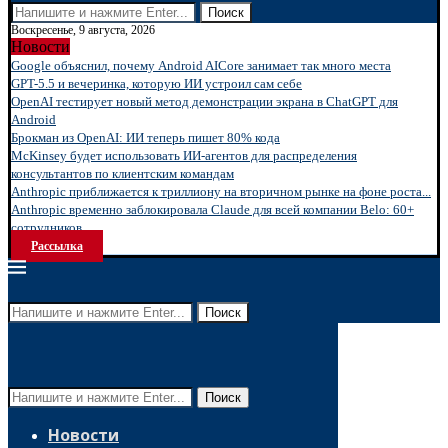
Поиск
Воскресенье, 9 августа, 2026
Новости
Google объяснил, почему Android AICore занимает так много места
GPT-5.5 и вечеринка, которую ИИ устроил сам себе
OpenAI тестирует новый метод демонстрации экрана в ChatGPT для
Android
Брокман из OpenAI: ИИ теперь пишет 80% кода
McKinsey будет использовать ИИ-агентов для распределения
консультантов по клиентским командам
Anthropic приближается к триллиону на вторичном рынке на фоне роста...
Anthropic временно заблокировала Claude для всей компании Belo: 60+
сотрудников...
Рассылка
Поиск
Поиск
Новости