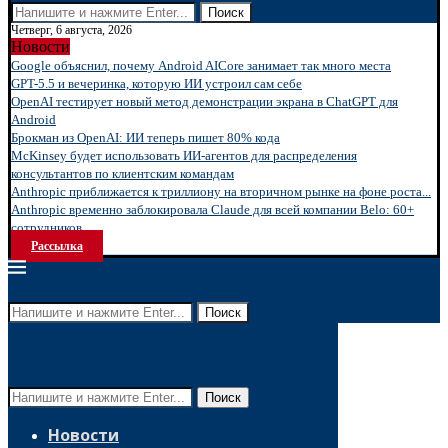
Поиск
Четверг, 6 августа, 2026
Новости
Google объяснил, почему Android AICore занимает так много места
GPT-5.5 и вечеринка, которую ИИ устроил сам себе
OpenAI тестирует новый метод демонстрации экрана в ChatGPT для
Android
Брокман из OpenAI: ИИ теперь пишет 80% кода
McKinsey будет использовать ИИ-агентов для распределения
консультантов по клиентским командам
Anthropic приближается к триллиону на вторичном рынке на фоне роста...
Anthropic временно заблокировала Claude для всей компании Belo: 60+
сотрудников...
Рассылка
Поиск
Поиск
Новости