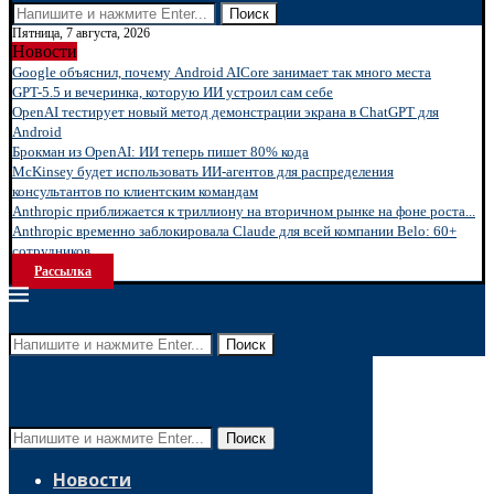
Поиск
Пятница, 7 августа, 2026
Новости
Google объяснил, почему Android AICore занимает так много места
GPT-5.5 и вечеринка, которую ИИ устроил сам себе
OpenAI тестирует новый метод демонстрации экрана в ChatGPT для
Android
Брокман из OpenAI: ИИ теперь пишет 80% кода
McKinsey будет использовать ИИ-агентов для распределения
консультантов по клиентским командам
Anthropic приближается к триллиону на вторичном рынке на фоне роста...
Anthropic временно заблокировала Claude для всей компании Belo: 60+
сотрудников...
Рассылка
Поиск
Поиск
Новости