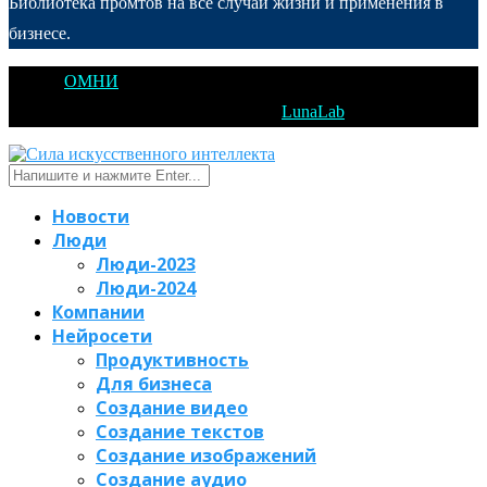
Библиотека промтов на все случаи жизни и применения в
бизнесе.
@2025
ОМНИ
Открытое Мышление Новые Идеи - All Right
Reserved. Designed and Developed by
LunaLab
Новости
Люди
Люди-2023
Люди-2024
Компании
Нейросети
Продуктивность
Для бизнеса
Создание видео
Создание текстов
Создание изображений
Создание аудио