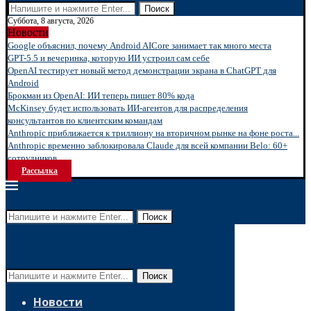
Поиск
Суббота, 8 августа, 2026
Новости
Google объяснил, почему Android AICore занимает так много места
GPT-5.5 и вечеринка, которую ИИ устроил сам себе
OpenAI тестирует новый метод демонстрации экрана в ChatGPT для
Android
Брокман из OpenAI: ИИ теперь пишет 80% кода
McKinsey будет использовать ИИ-агентов для распределения
консультантов по клиентским командам
Anthropic приближается к триллиону на вторичном рынке на фоне роста...
Anthropic временно заблокировала Claude для всей компании Belo: 60+
сотрудников...
Рассылка
Поиск
Поиск
Новости