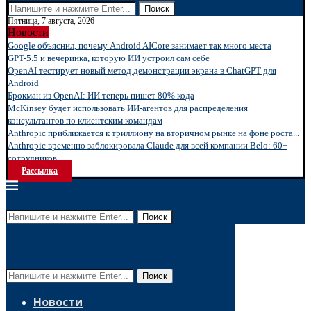
Поиск
Пятница, 7 августа, 2026
Новости
Google объяснил, почему Android AICore занимает так много места
GPT-5.5 и вечеринка, которую ИИ устроил сам себе
OpenAI тестирует новый метод демонстрации экрана в ChatGPT для
Android
Брокман из OpenAI: ИИ теперь пишет 80% кода
McKinsey будет использовать ИИ-агентов для распределения
консультантов по клиентским командам
Anthropic приближается к триллиону на вторичном рынке на фоне роста...
Anthropic временно заблокировала Claude для всей компании Belo: 60+
сотрудников...
Рассылка
Поиск
Поиск
Новости