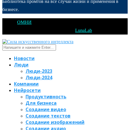
Библиотека промтов на все случаи жизни и применения в
бизнесе.
@2025
ОМНИ
Открытое Мышление Новые Идеи - All Right
Reserved. Designed and Developed by
LunaLab
Новости
Люди
Люди-2023
Люди-2024
Компании
Нейросети
Продуктивность
Для бизнеса
Создание видео
Создание текстов
Создание изображений
Создание аудио