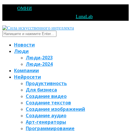
@2025
ОМНИ
Открытое Мышление Новые Идеи - All Right
Reserved. Designed and Developed by
LunaLab
Новости
Люди
Люди-2023
Люди-2024
Компании
Нейросети
Продуктивность
Для бизнеса
Создание видео
Создание текстов
Создание изображений
Создание аудио
Арт-генераторы
Программирование