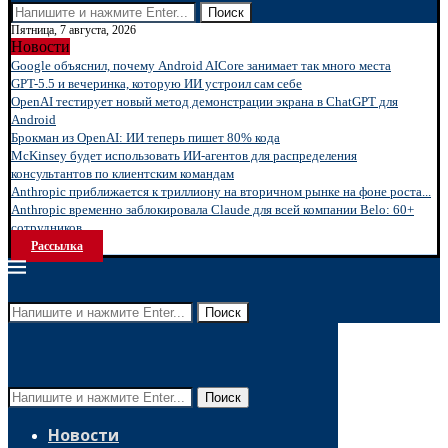
Поиск
Пятница, 7 августа, 2026
Новости
Google объяснил, почему Android AICore занимает так много места
GPT-5.5 и вечеринка, которую ИИ устроил сам себе
OpenAI тестирует новый метод демонстрации экрана в ChatGPT для
Android
Брокман из OpenAI: ИИ теперь пишет 80% кода
McKinsey будет использовать ИИ-агентов для распределения
консультантов по клиентским командам
Anthropic приближается к триллиону на вторичном рынке на фоне роста...
Anthropic временно заблокировала Claude для всей компании Belo: 60+
сотрудников...
Рассылка
Поиск
Поиск
Новости