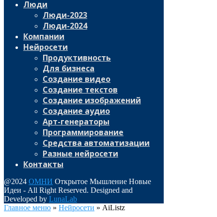
Люди
Люди-2023
Люди-2024
Компании
Нейросети
Продуктивность
Для бизнеса
Создание видео
Создание текстов
Создание изображений
Создание аудио
Арт-генераторы
Программирование
Средства автоматизации
Разные нейросети
Контакты
@2024
ОМНИ
Открытое Мышление Новые
Идеи - All Right Reserved. Designed and
Developed by
LunaLab
Главное меню
»
Нейросети
»
AiListz