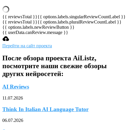
{{ reviewsTotal }}
{{ options.labels.singularReviewCountLabel }}
{{ reviewsTotal }}
{{ options.labels.pluralReviewCountLabel }}
{{ options.labels.newReviewButton }}
{{ userData.canReview.message }}
Перейти на сайт проекта
После обзора проекта AiListz,
посмотрите наши свежие обзоры
других нейросетей:
AI Reviews
11.07.2026
Think In Italian AI Language Tutor
06.07.2026