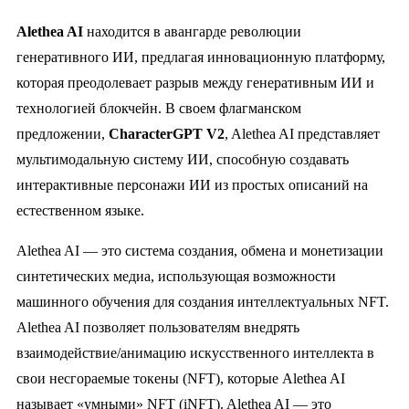
Alethea AI
находится в авангарде революции
генеративного ИИ, предлагая инновационную платформу,
которая преодолевает разрыв между генеративным ИИ и
технологией блокчейн. В своем флагманском
предложении,
CharacterGPT V2
, Alethea AI представляет
мультимодальную систему ИИ, способную создавать
интерактивные персонажи ИИ из простых описаний на
естественном языке.
Alethea AI — это система создания, обмена и монетизации
синтетических медиа, использующая возможности
машинного обучения для создания интеллектуальных NFT.
Alethea AI позволяет пользователям внедрять
взаимодействие/анимацию искусственного интеллекта в
свои несгораемые токены (NFT), которые Alethea AI
называет «умными» NFT (iNFT). Alethea AI — это