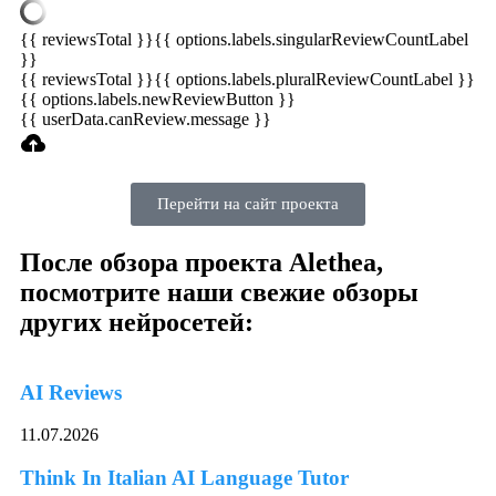
{{ reviewsTotal }}
{{ options.labels.singularReviewCountLabel
}}
{{ reviewsTotal }}
{{ options.labels.pluralReviewCountLabel }}
{{ options.labels.newReviewButton }}
{{ userData.canReview.message }}
Перейти на сайт проекта
После обзора проекта Alethea,
посмотрите наши свежие обзоры
других нейросетей:
AI Reviews
11.07.2026
Think In Italian AI Language Tutor