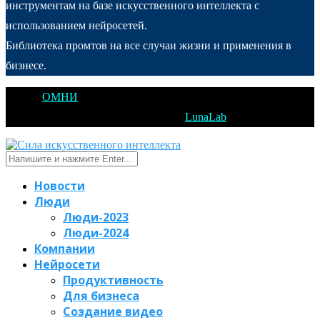
инструментам на базе искусственного интеллекта с
использованием нейросетей.
Библиотека промтов на все случаи жизни и применения в
бизнесе.
@2025
ОМНИ
Открытое Мышление Новые Идеи - All Right
Reserved. Designed and Developed by
LunaLab
Новости
Люди
Люди-2023
Люди-2024
Компании
Нейросети
Продуктивность
Для бизнеса
Создание видео