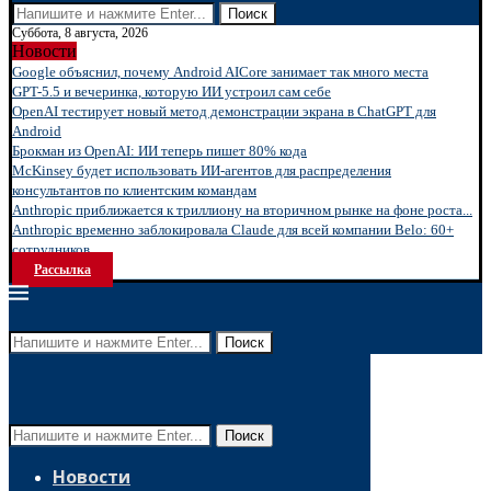
Поиск
Суббота, 8 августа, 2026
Новости
Google объяснил, почему Android AICore занимает так много места
GPT-5.5 и вечеринка, которую ИИ устроил сам себе
OpenAI тестирует новый метод демонстрации экрана в ChatGPT для
Android
Брокман из OpenAI: ИИ теперь пишет 80% кода
McKinsey будет использовать ИИ-агентов для распределения
консультантов по клиентским командам
Anthropic приближается к триллиону на вторичном рынке на фоне роста...
Anthropic временно заблокировала Claude для всей компании Belo: 60+
сотрудников...
Рассылка
Поиск
Поиск
Новости