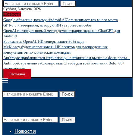
Поиск
Суббота, 8 августа, 2026
Новости
Google объяснил, почему Android AICore занимает так много места
GPT-5.5 и вечеринка, которую ИИ устроил сам себе
OpenAI тестирует новый метод демонстрации экрана в ChatGPT для
Android
Брокман из OpenAI: ИИ теперь пишет 80% кода
McKinsey будет использовать ИИ-агентов для распределения
консультантов по клиентским командам
Anthropic приближается к триллиону на вторичном рынке на фоне роста...
Anthropic временно заблокировала Claude для всей компании Belo: 60+
сотрудников...
Рассылка
Поиск
Поиск
Новости