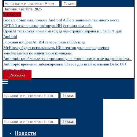
Поиск
Пятница, 7 августа, 2026
Новости
Google объяснил, почему Android AICore занимает так много места
GPT-5.5 и вечеринка, которую ИИ устроил сам себе
OpenAI тестирует новый метод демонстрации экрана в ChatGPT для
Android
Брокман из OpenAI: ИИ теперь пишет 80% кода
McKinsey будет использовать ИИ-агентов для распределения
консультантов по клиентским командам
Anthropic приближается к триллиону на вторичном рынке на фоне роста...
Anthropic временно заблокировала Claude для всей компании Belo: 60+
сотрудников...
Рассылка
Поиск
Поиск
Новости