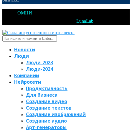
@2025
ОМНИ
Открытое Мышление Новые Идеи - All Right
Reserved. Designed and Developed by
LunaLab
Новости
Люди
Люди-2023
Люди-2024
Компании
Нейросети
Продуктивность
Для бизнеса
Создание видео
Создание текстов
Создание изображений
Создание аудио
Арт-генераторы