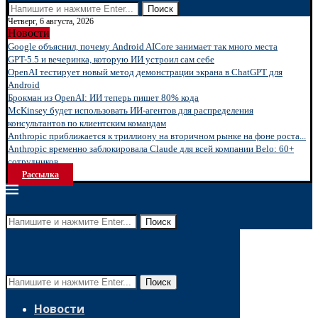
Поиск
Четверг, 6 августа, 2026
Новости
Google объяснил, почему Android AICore занимает так много места
GPT-5.5 и вечеринка, которую ИИ устроил сам себе
OpenAI тестирует новый метод демонстрации экрана в ChatGPT для
Android
Брокман из OpenAI: ИИ теперь пишет 80% кода
McKinsey будет использовать ИИ-агентов для распределения
консультантов по клиентским командам
Anthropic приближается к триллиону на вторичном рынке на фоне роста...
Anthropic временно заблокировала Claude для всей компании Belo: 60+
сотрудников...
Рассылка
Поиск
Поиск
Новости