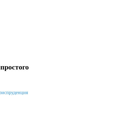
простого
испруденция