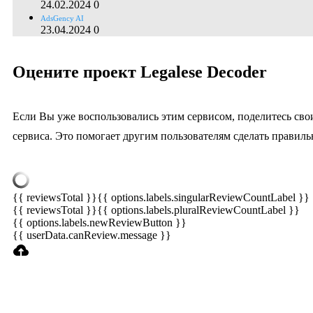
24.02.2024
0
AdsGency AI
23.04.2024
0
Оцените проект Legalese Decoder
Если Вы уже воспользовались этим сервисом, поделитесь сво
сервиса. Это помогает другим пользователям сделать правил
{{ reviewsTotal }}
{{ options.labels.singularReviewCountLabel }}
{{ reviewsTotal }}
{{ options.labels.pluralReviewCountLabel }}
{{ options.labels.newReviewButton }}
{{ userData.canReview.message }}