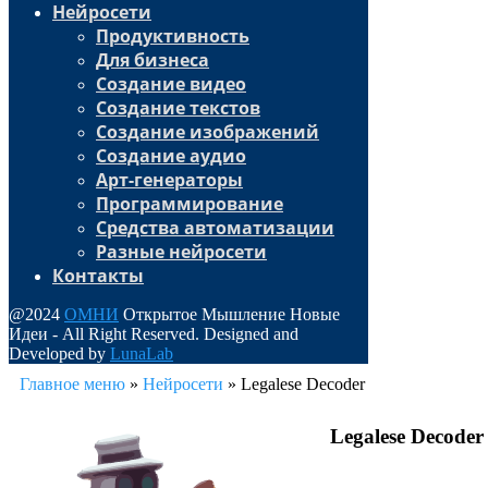
Нейросети
Продуктивность
Для бизнеса
Создание видео
Создание текстов
Создание изображений
Создание аудио
Арт-генераторы
Программирование
Средства автоматизации
Разные нейросети
Контакты
@2024
ОМНИ
Открытое Мышление Новые
Идеи - All Right Reserved. Designed and
Developed by
LunaLab
Главное меню
»
Нейросети
»
Legalese Decoder
Legalese Decoder