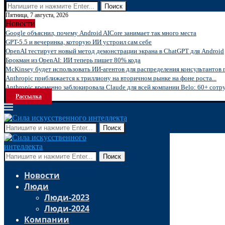
Поиск
Пятница, 7 августа, 2026
Новости
Google объяснил, почему Android AICore занимает так много места
GPT-5.5 и вечеринка, которую ИИ устроил сам себе
OpenAI тестирует новый метод демонстрации экрана в ChatGPT для Android
Брокман из OpenAI: ИИ теперь пишет 80% кода
McKinsey будет использовать ИИ-агентов для распределения консультантов 
Anthropic приближается к триллиону на вторичном рынке на фоне роста...
Anthropic временно заблокировала Claude для всей компании Belo: 60+ сотру
Рассылка
Поиск
Поиск
Новости
Люди
Люди-2023
Люди-2024
Компании