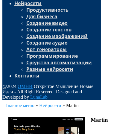
Нейросети
Продуктивность
Для бизнеса
Создание видео
Создание текстов
Создание изображений
Создание аудио
Арт-генераторы
Программирование
Средства автоматизации
Разные нейросети
Контакты
@2024
ОМНИ
Открытое Мышление Новые
Идеи - All Right Reserved. Designed and
Developed by
LunaLab
Главное меню
»
Нейросети
»
Martin
Martin