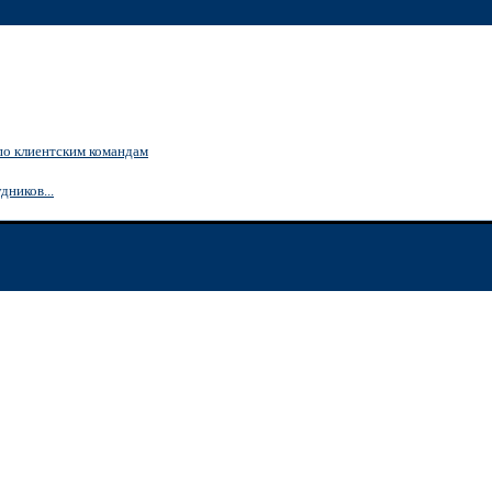
по клиентским командам
дников...