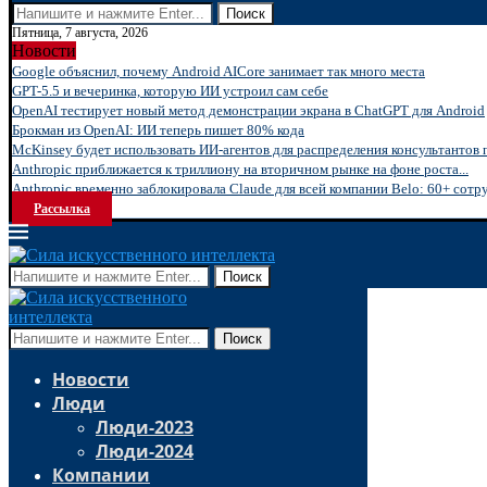
Поиск
Пятница, 7 августа, 2026
Новости
Google объяснил, почему Android AICore занимает так много места
GPT-5.5 и вечеринка, которую ИИ устроил сам себе
OpenAI тестирует новый метод демонстрации экрана в ChatGPT для Android
Брокман из OpenAI: ИИ теперь пишет 80% кода
McKinsey будет использовать ИИ-агентов для распределения консультантов 
Anthropic приближается к триллиону на вторичном рынке на фоне роста...
Anthropic временно заблокировала Claude для всей компании Belo: 60+ сотру
Рассылка
Поиск
Поиск
Новости
Люди
Люди-2023
Люди-2024
Компании