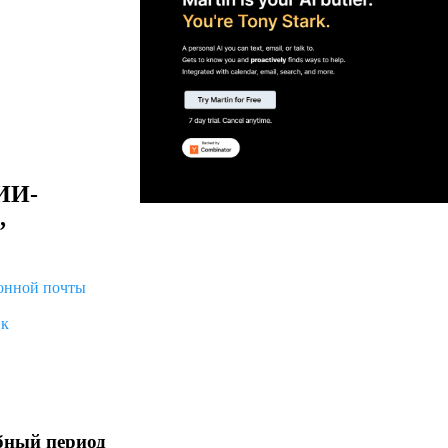
ИИ-
,
ронной почты
ик
бный период