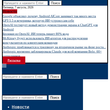
Поиск
Пятница, 7 августа, 2026
Новости
Google объяснил, почему Android AICore занимает так много места
GPT-5.5 и вечеринка, которую ИИ устроил сам себе
OpenAI тестирует новый метод демонстрации экрана в ChatGPT для
Android
Брокман из OpenAI: ИИ теперь пишет 80% кода
McKinsey будет использовать ИИ-агентов для распределения
консультантов по клиентским командам
Anthropic приближается к триллиону на вторичном рынке на фоне роста...
Anthropic временно заблокировала Claude для всей компании Belo: 60+
сотрудников...
Рассылка
Поиск
Поиск
Новости