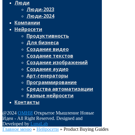
Люди
Люди-2023
Люди-2024
Компании
Нейросети
Продуктивность
Для бизнеса
Создание видео
Создание текстов
Создание изображений
Создание аудио
Арт-генераторы
Программирование
Средства автоматизации
Разные нейросети
Контакты
@2024
ОМНИ
Открытое Мышление Новые
Идеи - All Right Reserved. Designed and
Developed by
LunaLab
Главное меню
»
Нейросети
»
Product Buying Guides