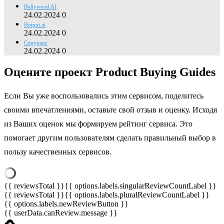
Bollywood AI
24.02.2024
0
Hotpot.ai
24.02.2024
0
Copypage
24.02.2024
0
Оцените проект Product Buying Guides
Если Вы уже воспользовались этим сервисом, поделитесь
своими впечатлениями, оставьте свой отзыв и оценку. Исходя
из Ваших оценок мы формируем рейтинг сервиса. Это
помогает другим пользователям сделать правильный выбор в
пользу качественных сервисов.
{{ reviewsTotal }}
{{ options.labels.singularReviewCountLabel }}
{{ reviewsTotal }}
{{ options.labels.pluralReviewCountLabel }}
{{ options.labels.newReviewButton }}
{{ userData.canReview.message }}