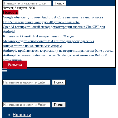
Поиск
Четверг, 6 августа, 2026
Новости
Google объяснил, почему Android AICore занимает так много места
GPT-5.5 и вечеринка, которую ИИ устроил сам себе
OpenAI тестирует новый метод демонстрации экрана в ChatGPT для
Android
Брокман из OpenAI: ИИ теперь пишет 80% кода
McKinsey будет использовать ИИ-агентов для распределения
консультантов по клиентским командам
Anthropic приближается к триллиону на вторичном рынке на фоне роста...
Anthropic временно заблокировала Claude для всей компании Belo: 60+
сотрудников...
Рассылка
Поиск
Поиск
Новости