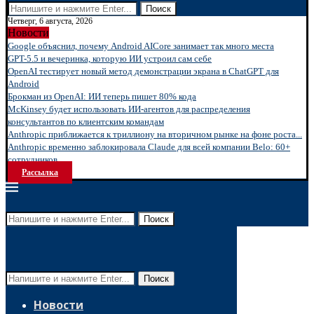
Поиск
Четверг, 6 августа, 2026
Новости
Google объяснил, почему Android AICore занимает так много места
GPT-5.5 и вечеринка, которую ИИ устроил сам себе
OpenAI тестирует новый метод демонстрации экрана в ChatGPT для
Android
Брокман из OpenAI: ИИ теперь пишет 80% кода
McKinsey будет использовать ИИ-агентов для распределения
консультантов по клиентским командам
Anthropic приближается к триллиону на вторичном рынке на фоне роста...
Anthropic временно заблокировала Claude для всей компании Belo: 60+
сотрудников...
Рассылка
Поиск
Поиск
Новости