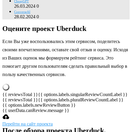
CheapGPT
26.03.2024
0
ConverseAI
28.02.2024
0
Оцените проект Uberduck
Если Вы уже воспользовались этим сервисом, поделитесь
своими впечатлениями, оставьте свой отзыв и оценку. Исходя
из Ваших оценок мы формируем рейтинг сервиса. Это
помогает другим пользователям сделать правильный выбор в
пользу качественных сервисов.
{{ reviewsTotal }}
{{ options.labels.singularReviewCountLabel }}
{{ reviewsTotal }}
{{ options.labels.pluralReviewCountLabel }}
{{ options.labels.newReviewButton }}
{{ userData.canReview.message }}
Перейти на сайт проекта
После обзора проекта Uberduck,