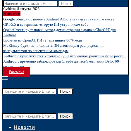
Поиск
Суббота, 8 августа, 2026
Новости
Google объяснил, почему Android AICore занимает так много места
GPT-5.5 и вечеринка, которую ИИ устроил сам себе
OpenAI тестирует новый метод демонстрации экрана в ChatGPT для
Android
Брокман из OpenAI: ИИ теперь пишет 80% кода
McKinsey будет использовать ИИ-агентов для распределения
консультантов по клиентским командам
Anthropic приближается к триллиону на вторичном рынке на фоне роста...
Anthropic временно заблокировала Claude для всей компании Belo: 60+
сотрудников...
Рассылка
Поиск
Поиск
Новости